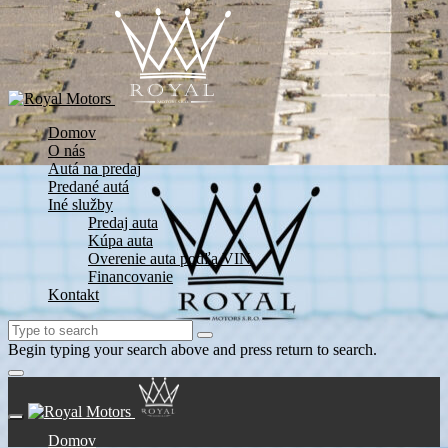
Domov
O nás
Autá na predaj
Predané autá
Iné služby
Predaj auta
Kúpa auta
Overenie auta podľa VIN
Financovanie
Kontakt
Begin typing your search above and press return to search.
Domov