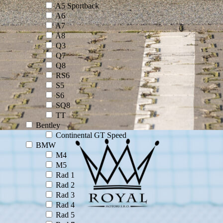
A5 Sportback
A6
A7
A8
Q3
Q7
Q8
RS6
S5
S6
SQ8
TT
Bentley
Continental GT Speed
BMW
M4
M5
Rad 1
Rad 2
Rad 3
Rad 4
Rad 5