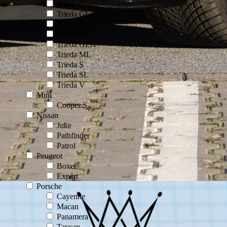
Trieda G
Trieda GLA
Trieda GLC
Trieda GLE
Trieda GLK
Trieda ML
Trieda S
Trieda SL
Trieda V
Mini
Cooper S
Nissan
Juke
Pathfinder
Patrol
Peugeot
Boxer
Expert
Porsche
Cayenne
Macan
Panamera
Taycan