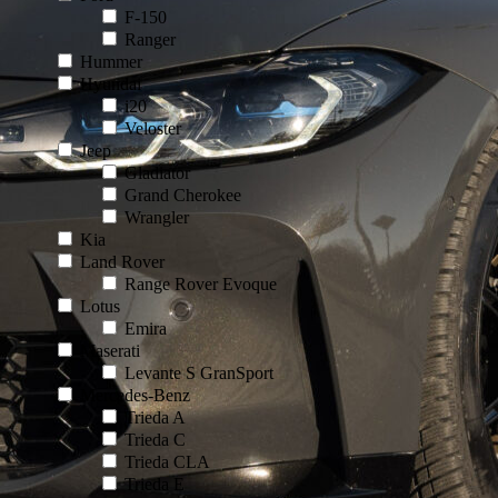
F-150
Ranger
Hummer
Hyundai
i20
Veloster
Jeep
Gladiator
Grand Cherokee
Wrangler
Kia
Land Rover
Range Rover Evoque
Lotus
Emira
Maserati
Levante S GranSport
Mercedes-Benz
Trieda A
Trieda C
Trieda CLA
Trieda E