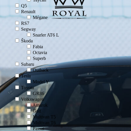
Q5
Renault
Mégane
RS7
Segway
Snarler AT6 L
Škoda
Fabia
Octavia
Superb
Subaru
Outback
Tesla
Model Y
Toyota
GR86
Volkswagen
Amarok
Golf
Multivan T5
Multivan T6
Passat