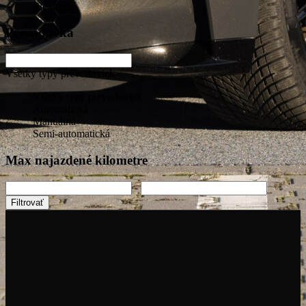
Elektrické
Prevodovka
Všetky typy prevodoviek
Všetky typy prevodoviek
Automatická
Manuálna
Semi-automatická
Max najazdené kilometre
-
Filtrovať