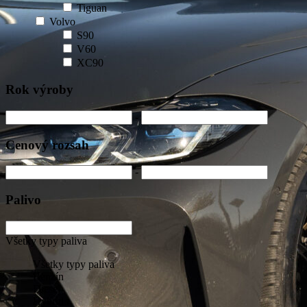
Tiguan
Volvo
S90
V60
XC90
Rok výroby
-
Cenový rozsah
-
Palivo
Všetky typy paliva
Všetky typy paliva
Benzín
Diesel
Hybrid