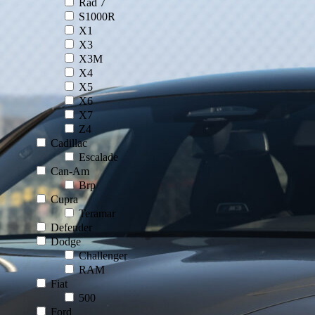
Rad 7
S1000R
X1
X3
X3M
X4
X5
X6
X7
Z4
Cadillac
Escalade
Can-Am
Brp
Cupra
Teramar
Defender
Dodge
Challenger
RAM
Fiat
500
Ford