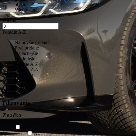
50 áut
Všetky autá
Zoradiť
Poradie A-Z
Najnovšie pridané
Prvé pridané
Najlacnejšie
Najdrahšie
Poradie A-Z
Poradie Z-A
Najstaršie
Najnovšie
loading
Filtrovanie
Značka
Audi
A4