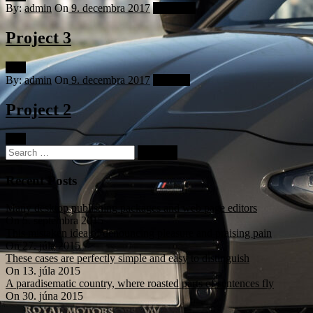
By:
admin
On
9. decembra 2017
Mercedes
Project 3
Viac
By:
admin
On
9. decembra 2017
For Sale
Project 2
Viac
Recent Posts
Many desktop publishing packages and web page editors
On
5. septembra 2015
This mistaken idea of denouncing pleasure and praising pain
On
27. júla 2015
These cases are perfectly simple and easy to distinguish
On
13. júla 2015
A paradisematic country, where roasted parts of sentences fly
On
30. júna 2015