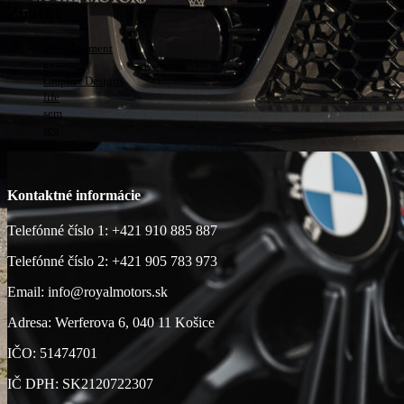
Značky
developement
general
Graphic Designs
life
sem
seo
Kontaktné informácie
Telefónné číslo 1: +421 910 885 887
Telefónné číslo 2: +421 905 783 973
Email: info@royalmotors.sk
Adresa: Werferova 6, 040 11 Košice
IČO: 51474701
IČ DPH: SK2120722307