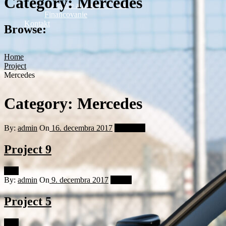
Category:
Mercedes
Overenie auta podľa VIN
Financovanie
Kontakt
Browse:
Home
Project
Mercedes
Category:
Mercedes
By:
admin
On
16. decembra 2017
Mercedes
Project 9
Viac
By:
admin
On
9. decembra 2017
Ferrari
Project 5
Viac